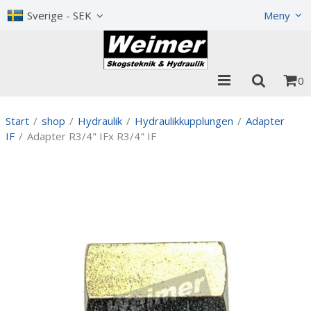
Visa varukorgen
Till kassan
Sverige - SEK
Meny
0
Start
/
shop
/
Hydraulik
/
Hydraulikkupplungen
/
Adapter
IF
/
Adapter R3/4" IFx R3/4" IF