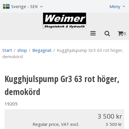
Show shopping cart
Checkout
Sverige - SEK
Meny
0
Start
/
shop
/
Begagnat
/
Kugghjulspump Gr3 63 rot höger,
demokörd
Kugghjulspump Gr3 63 rot höger,
demokörd
19205
3 500
Regular price, VAT excl.
3 500