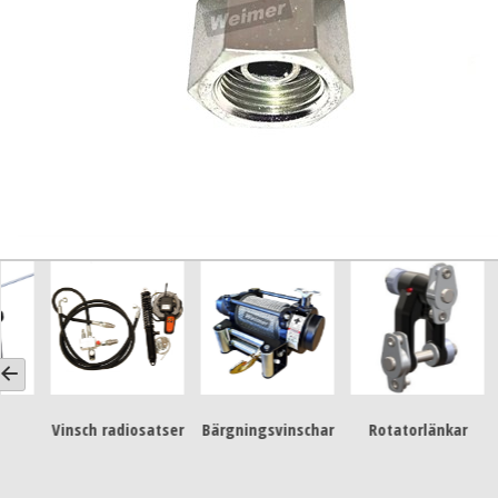
Vinsch radiosatser
Bärgningsvinschar
Rotatorlänkar