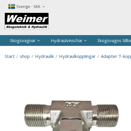
P
Sverige - SEK
Skogsvagnar
Hydraulvinschar
Skogsvagns tillb
Start
/
shop
/
Hydraulik
/
Hydraulkopplingar
/
Adapter T-kop