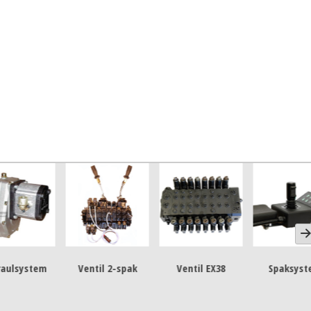
ystem
Ventil 2-spak
Ventil EX38
Spaksystem