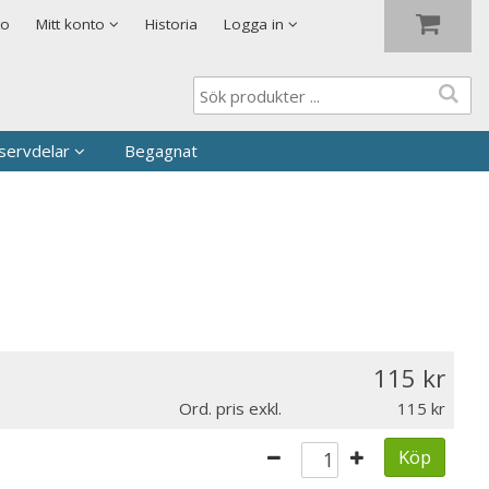
Visa varukorgen
Till kassan
to
Mitt konto
Historia
Logga in
servdelar
Begagnat
115
Ord. pris exkl.
115
Köp