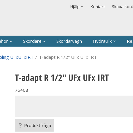
rodukten har lagts i din varukorg
Säkerhet & Cookies
Hjälp
Kontakt
Skapa kon
Logga in
Användarnamn
*
Lösenord
*
ehör
Skördare
Skördarvagn
Hydraulik
Re
Kom ihåg mig
pling UFxUFxIRT
/
T-adapt R 1/2" UFx UFx IRT
Glömt ditt lösenord?
T-adapt R 1/2" UFx UFx IRT
Skapa nytt konto
76408
Produktfråga