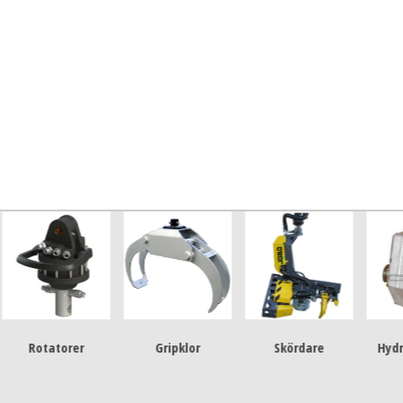
Rotatorer
Gripklor
Skördare
Hydrauls