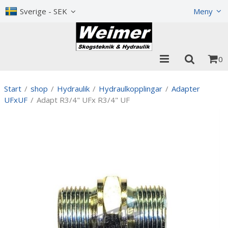
Visa varukorgen
Till kassan
Sverige - SEK
Meny
0
Start
/
shop
/
Hydraulik
/
Hydraulkopplingar
/
Adapter
UFxUF
/
Adapt R3/4" UFx R3/4" UF