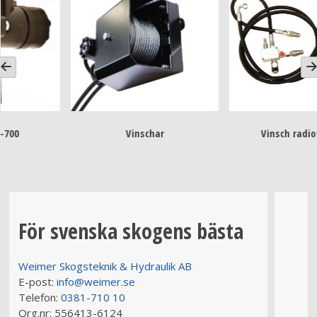
Vinsch radiosatser
Bärgningsvinschar
För svenska skogens bästa
Weimer Skogsteknik & Hydraulik AB
E-post:
info@weimer.se
Telefon:
0381-710 10
Org.nr:
556413-6124