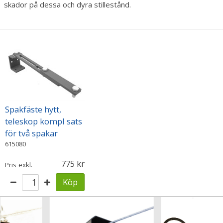
skador på dessa och dyra stillestånd.
Spakfäste hytt,
teleskop kompl sats
för två spakar
615080
775
Pris exkl.
Köp