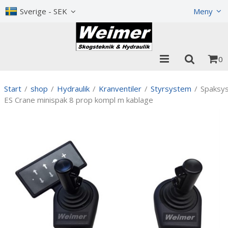
Visa varukorgen
Till kassan
Sverige - SEK
Meny
0
Start
/
shop
/
Hydraulik
/
Kranventiler
/
Styrsystem
/
Spaksy
ES Crane minispak 8 prop kompl m kablage