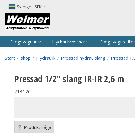
P
Sverige - SEK
Skogsvagnar
Hydraulvinschar
Skogsvagns tillb
Start
/
shop
/
Hydraulik
/
Pressad hydraulslang
/
Pressad 1/2
Pressad 1/2" slang IR-IR 2,6 m
713126
Produktfråga