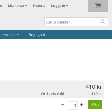
Visa varukorgen
Till kassan
to
Mitt konto
Historia
Logga in
servdelar
Begagnat
410
Ord. pris exkl.
410
Köp