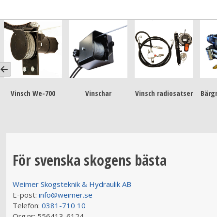
Vinsch We-700
Vinschar
Vinsch radiosatser
Bärg
För svenska skogens bästa
Weimer Skogsteknik & Hydraulik AB
E-post:
info@weimer.se
Telefon:
0381-710 10
Org.nr:
556413-6124