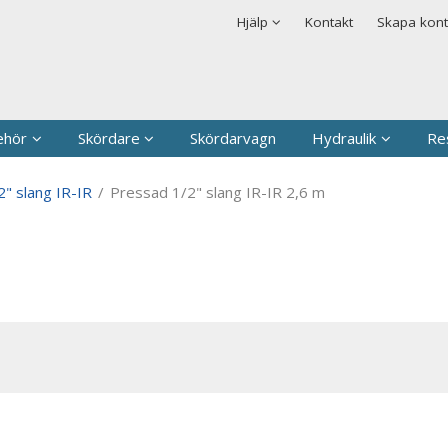
rodukten har lagts i din varukorg
Säkerhet & Cookies
Hjälp
Kontakt
Skapa kon
Logga in
Användarnamn
*
Lösenord
*
ehör
Skördare
Skördarvagn
Hydraulik
Re
Kom ihåg mig
" slang IR-IR
/
Pressad 1/2" slang IR-IR 2,6 m
Glömt ditt lösenord?
Skapa nytt konto