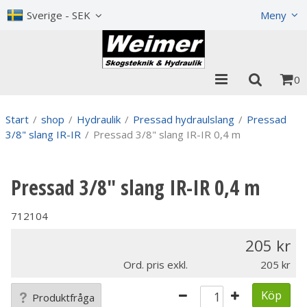
Visa varukorgen
Till kassan
Sverige - SEK
Meny
0
Start
/
shop
/
Hydraulik
/
Pressad hydraulslang
/
Pressad
3/8" slang IR-IR
/
Pressad 3/8" slang IR-IR 0,4 m
Pressad 3/8" slang IR-IR 0,4 m
712104
205
Ord. pris exkl.
205
Köp
Produktfråga