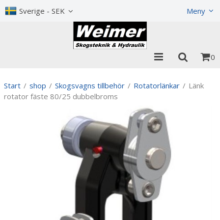
Visa varukorgen
Till kassan
Sverige - SEK
Meny
0
Start
/
shop
/
Skogsvagns tillbehör
/
Rotatorlänkar
/
Länk
rotator fäste 80/25 dubbelbroms