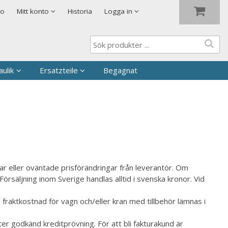
Visa varukorgen
Till kassan
to
Mitt konto
Historia
Logga in
ulik
Ersatzteile
Begagnat
ar eller oväntade prisförändringar från leverantör. Om
rsäljning inom Sverige handlas alltid i svenska kronor. Vid
fraktkostnad för vagn och/eller kran med tillbehör lämnas i
ter godkänd kreditprövning. För att bli fakturakund är