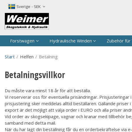
P
Sverige - SEK
Forstwagen
Hydraulische Winden
Zubehör für
Start
/
Helfen
/
Betalning
Betalningsvillkor
Du måste vara minst 18 år för att beställa.
Vi reserverar oss för eventuella prisändringar. Prisjusteringa
prisjustering sker meddelas alltid beställaren. Gällande priser
export är det möjligt att välja order i EURO och alla priser ändr
Vid order av skogsekipage, vagnar och kranar med tillbehör beg
samband med detta mail.
När du har lagt din beställning får du en orderbekräftelse via e