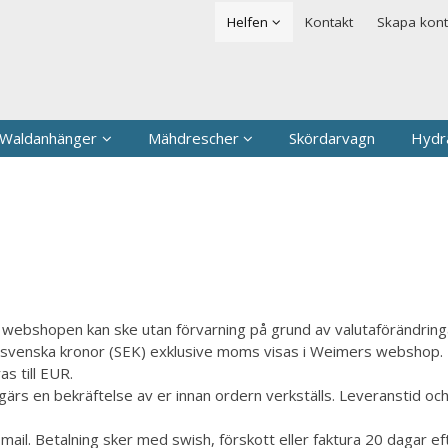
rodukten har lagts i din varukorg
Säkerhet & Cookies
Helfen
Kontakt
Skapa kon
Logga in
Användarnamn
*
Lösenord
*
 Waldanhänger
Mähdrescher
Skördarvagn
Hydra
Kom ihåg mig
Glömt ditt lösenord?
Skapa nytt konto
r i webshopen kan ske utan förvarning på grund av valutaförändring
 i svenska kronor (SEK) exklusive moms visas i Weimers webshop. Fö
as till EUR.
ärs en bekräftelse av er innan ordern verkställs. Leveranstid och 
-mail. Betalning sker med swish, förskott eller faktura 20 dagar ef