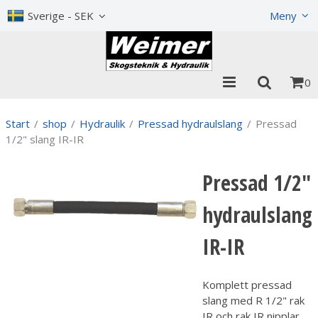
Visa varukorgen
Till kassan
Sverige - SEK
Meny
0
Start
/
shop
/
Hydraulik
/
Pressad hydraulslang
/
Pressad
1/2" slang IR-IR
Pressad 1/2"
hydraulslang
IR-IR
Komplett pressad
slang med R 1/2" rak
IR och rak IR nipplar