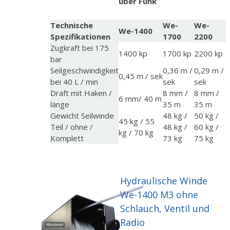
über Funk
Technische
We-
We-
We-1400
Spezifikationen
1700
2200
Zugkraft bei 175
1400 kp
1700 kp
2200 kp
bar
Seilgeschwindigkeit
0,36 m /
0,29 m /
0,45 m / sek
bei 40 L / min
sek
sek
Draft mit Haken /
8 mm /
8 mm /
6 mm/ 40 m
länge
35 m
35 m
Gewicht Seilwinde
48 kg /
50 kg /
45 kg / 55
Teil / ohne /
48 kg /
60 kg /
kg / 70 kg
Komplett
73 kg
75 kg
Hydraulische Winde
We-1400 M3 ohne
Schlauch, Ventil und
Radio