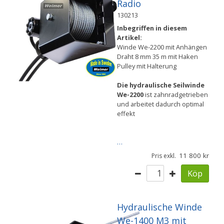
Radio
130213
Inbegriffen in diesem
Artikel:
Winde We-2200 mit Anhängen
Draht 8 mm 35 m mit Haken
Pulley mit Halterung
Die hydraulische Seilwinde
We-2200
ist zahnradgetrieben
und arbeitet dadurch optimal
effekt
…
11 800
Pris exkl.
Köp
Hydraulische Winde
We-1400 M3 mit