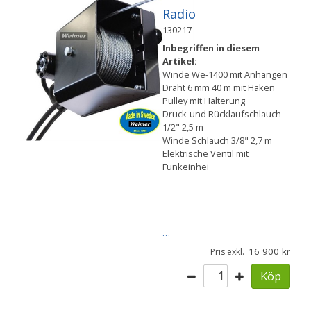
Radio
130217
Inbegriffen in diesem
Artikel:
Winde We-1400 mit Anhängen
Draht 6 mm 40 m mit Haken
Pulley mit Halterung
Druck-und Rücklaufschlauch
1/2" 2,5 m
Winde Schlauch 3/8" 2,7 m
Elektrische Ventil mit
Funkeinhei
…
16 900
Pris exkl.
Köp