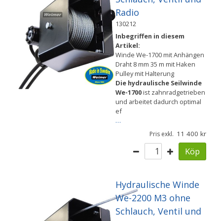
Radio
130212
Inbegriffen in diesem
Artikel:
Winde We-1700 mit Anhängen
Draht 8 mm 35 m mit Haken
Pulley mit Halterung
Die hydraulische Seilwinde
We-1700
ist zahnradgetrieben
und arbeitet dadurch optimal
ef
…
11 400
Pris exkl.
Köp
Hydraulische Winde
We-2200 M3 ohne
Schlauch, Ventil und