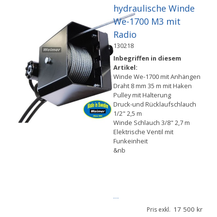
hydraulische Winde
We-1700 M3 mit
Radio
130218
Inbegriffen in diesem
Artikel:
Winde We-1700 mit Anhängen
Draht 8 mm 35 m mit Haken
Pulley mit Halterung
Druck-und Rücklaufschlauch
1/2" 2,5 m
Winde Schlauch 3/8" 2,7 m
Elektrische Ventil mit
Funkeinheit
&nb
…
17 500
Pris exkl.