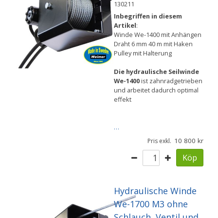
130211
Inbegriffen in diesem
Artikel
:
Winde We-1400 mit Anhängen
Draht 6 mm 40 m mit Haken
Pulley mit Halterung
Die hydraulische Seilwinde
We-1400
ist zahnradgetrieben
und arbeitet dadurch optimal
effekt
…
10 800
Pris exkl.
Köp
Hydraulische Winde
We-1700 M3 ohne
Schlauch, Ventil und