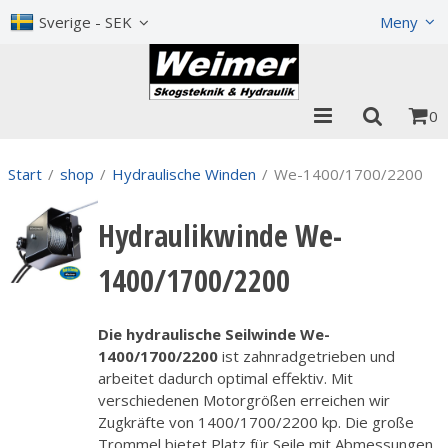
Visa varukorgen
Till kassan
Sverige - SEK
Meny
0
Start
/
shop
/
Hydraulische Winden
/
We-1400/1700/2200
Hydraulikwinde We-
1400/1700/2200
Die hydraulische Seilwinde We-
1400/1700/2200
ist zahnradgetrieben und
arbeitet dadurch optimal effektiv. Mit
verschiedenen Motorgrößen erreichen wir
Zugkräfte von 1400/1700/2200 kp. Die große
Trommel bietet Platz für Seile mit Abmessungen