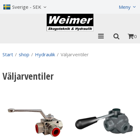
Visa varukorgen
Till kassan
Sverige - SEK
Meny
0
Start
/
shop
/
Hydraulik
/
Väljarventiler
Väljarventiler