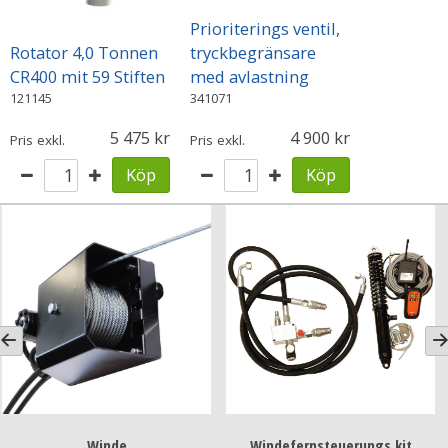
Prioriterings ventil,
Rotator 4,0 Tonnen
tryckbegränsare
CR400 mit 59 Stiften
med avlastning
121145
341071
5 475
4 900
Pris exkl.
Pris exkl.
Köp
Köp
Windefernsteuerungs kit
Bergungswinde