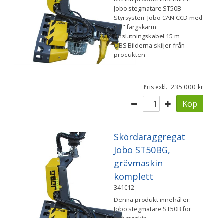
Jobo stegmatare ST50B
Styrsystem Jobo CAN CCD med
3,2" färgskärm
Anslutningskabel 15 m
OBS Bilderna skiljer från
produkten
235 000
Pris exkl.
Köp
Skördaraggregat
Jobo ST50BG,
grävmaskin
komplett
341012
Denna produkt innehåller:
Jobo stegmatare ST50B för