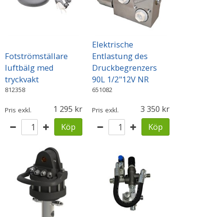
Elektrische
Fotströmställare
Entlastung des
luftbälg med
Druckbegrenzers
tryckvakt
90L 1/2"12V NR
812358
651082
1 295
3 350
Pris exkl.
Pris exkl.
Köp
Köp