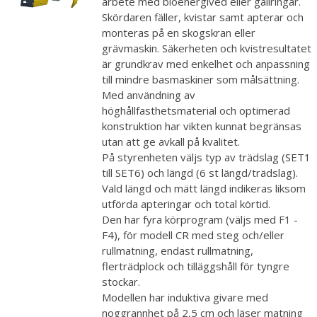
arbete med bioenergived eller gallringar.
Skördaren fäller, kvistar samt apterar och
monteras på en skogskran eller
grävmaskin. Säkerheten och kvistresultatet
är grundkrav med enkelhet och anpassning
till mindre basmaskiner som målsättning.
Med användning av
höghållfasthetsmaterial och optimerad
konstruktion har vikten kunnat begränsas
utan att ge avkall på kvalitet.
På styrenheten väljs typ av trädslag (SET1
till SET6) och längd (6 st längd/trädslag).
Vald längd och mätt längd indikeras liksom
utförda apteringar och total körtid.
Den har fyra körprogram (väljs med F1 -
F4), för modell CR med steg och/eller
rullmatning, endast rullmatning,
flerträdplock och tilläggshåll för tyngre
stockar.
Modellen har induktiva givare med
noggrannhet på 2,5 cm och läser matning