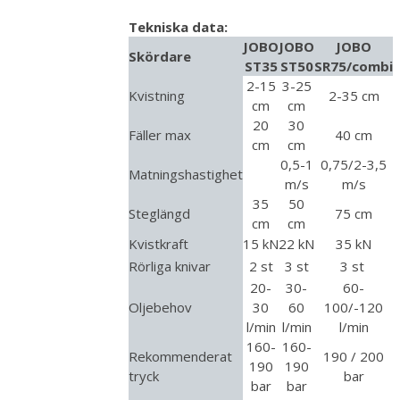
Tekniska data:
JOBO
JOBO
JOBO
Skördare
ST35
ST50
SR75/combi
2-15
3-25
Kvistning
2-35 cm
cm
cm
20
30
Fäller max
40 cm
cm
cm
0,5-1
0,75/2-3,5
Matningshastighet
m/s
m/s
35
50
Steglängd
75 cm
cm
cm
Kvistkraft
15 kN
22 kN
35 kN
Rörliga knivar
2 st
3 st
3 st
20-
30-
60-
Oljebehov
30
60
100/-120
l/min
l/min
l/min
160-
160-
Rekommenderat
190 / 200
190
190
tryck
bar
bar
bar