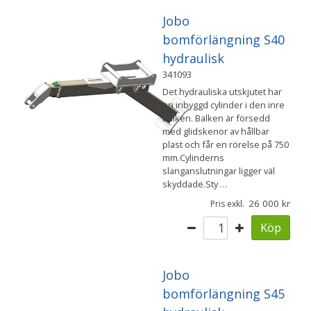
Jobo
bomförlängning S40
hydraulisk
341093
Det hydrauliska utskjutet har
en inbyggd cylinder i den inre
balken. Balken är försedd
med glidskenor av hållbar
plast och får en rörelse på 750
mm.Cylinderns
slanganslutningar ligger väl
skyddade.Sty
…
26 000
Pris exkl.
Köp
Jobo
bomförlängning S45