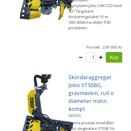
grävmaskin
Styrsystem Jobo CAN CCD med
3,2" färgskärm
Anslutningskabel 15 m
OBS Bilderna skiljer från
produkten
239 000
Pris exkl.
Köp
Skördaraggregat
Jobo ST50BG,
grävmaskin, rull o
diameter mätn.
kompl.
341013
Denna produkt innehåller:
Jobo stegmatare ST50B för