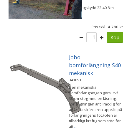
kedja
1 st Slangskydd 22-40 8 m
4 780
Pris exkl.
Köp
Jobo
bomförlängning S40
mekanisk
341091
Den mekaniska
bomförlängningen görs i två
30 cm-steg med en låsning.
Förlängningen är tillräcklig för
att ställa skördaren upprätt på
förlängningens fot.Foten är
tillräckligt kraftig som stöd för
att
…