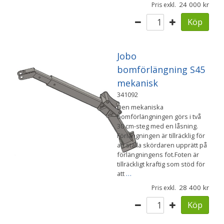
24 000
Pris exkl.
Köp
Jobo
bomförlängning S45
mekanisk
341092
Den mekaniska
bomförlängningen görs i två
30 cm-steg med en låsning.
Förlängningen är tillräcklig för
att ställa skördaren upprätt på
förlängningens fot.Foten är
tillräckligt kraftig som stöd för
att
…
28 400
Pris exkl.
Köp