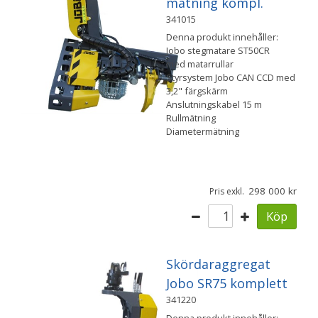
mätning kompl.
341015
Denna produkt innehåller:
Jobo stegmatare ST50CR
med matarrullar
Styrsystem Jobo CAN CCD med
3,2" färgskärm
Anslutningskabel 15 m
Rullmätning
Diametermätning
298 000
Pris exkl.
Köp
Skördaraggregat
Jobo SR75 komplett
341220
Denna produkt innehåller: