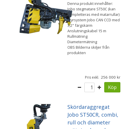
Denna produkt innehåller:
Jobo stegmatare ST50C (kan
kompletteras med matarrullar)
Styrsystem Jobo CAN CCD med
3,2" färgskärm
Anslutningskabel 15 m
Rullmätning
Diametermätning
OBS Bilderna skiljer från
produkten
256 000
Pris exkl.
Köp
Skördaraggregat
Jobo ST50CR, combi,
rull och diameter