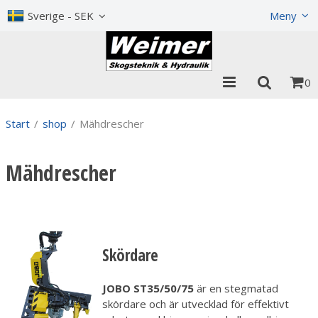
Visa varukorgen
Till kassan
Sverige - SEK
Meny
0
Start
/
shop
/
Mähdrescher
Mähdrescher
Skördare
JOBO ST35/50/75
är en stegmatad
skördare och är utvecklad för effektivt