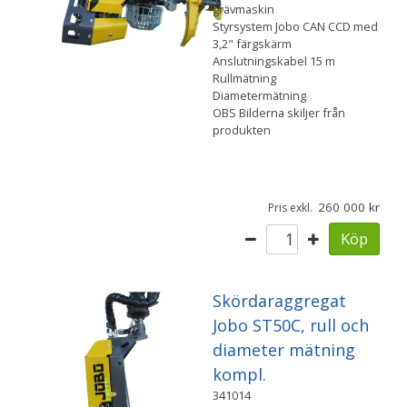
grävmaskin
Styrsystem Jobo CAN CCD med
3,2" färgskärm
Anslutningskabel 15 m
Rullmätning
Diametermätning
OBS Bilderna skiljer från
produkten
260 000
Pris exkl.
Köp
Skördaraggregat
Jobo ST50C, rull och
diameter mätning
kompl.
341014