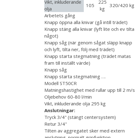
Vikt, inkluderande
225
105
320/420 kg
olja
kg
Arbetets gång
Knapp öppna alla knivar (gå intill trädet)
Knapp stäng alla knivar (lyft lite och ev tilta
något)
Knapp såg (när genom sågat släpp knapp
och lyft, tilta ner, följ med trädet)
Knapp starta stegmatning (trädet matas
fram till inställt värde)
Knapp såg
Knapp starta stegmatning ….
Modell ST50CR
Matningshastighet med rullar upp till 2 m/s
Oljebehov 60-80 l/min
Vikt, inkluderande olja 295 kg
Anslutningar:
Tryck 3/4" (stängt centersystem)
Retur 3/4"
Tilten av aggregatet sker med extern
anslutning, normalt gripfunktion.