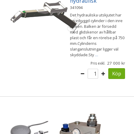
hydraulisk
341094
Det hydrauliska utskjutet har
en inbyggd cylinder i den inre
balken. Balken är försedd
med glidskenor av hållbar
plast och får en rörelse på 750
mm.Cylinderns
slanganslutningar ligger väl
skyddade.Sty
…
27 000
Pris exkl.
Köp