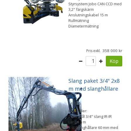
Styrsystem Jobo CAN CCD med
3,2" färgskärm
Anslutningskabel 15 m
Rullmätning
Diametermätning
358 000
Pris exkl.
Köp
Slang paket 3/4" 2x8
m med slanghållare
5st
341066
Innehåller:
2 st 2-stål 3/4" slang IR-IR
Längd 8 m
5 st Slanghållare 60 mm med