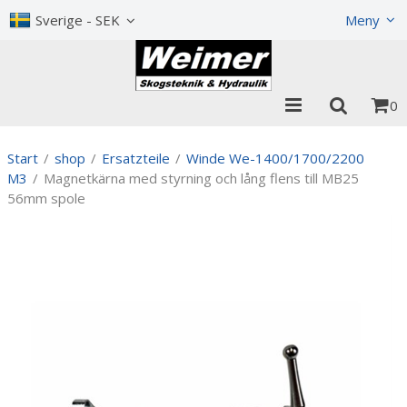
Visa varukorgen
Till kassan
Sverige - SEK
Meny
0
Start
/
shop
/
Ersatzteile
/
Winde We-1400/1700/2200
M3
/
Magnetkärna med styrning och lång flens till MB25
56mm spole