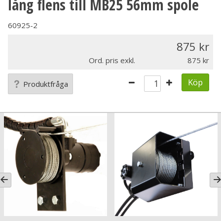
lång flens till MB25 56mm spole
60925-2
875
Ord. pris exkl.
875
Köp
Produktfråga