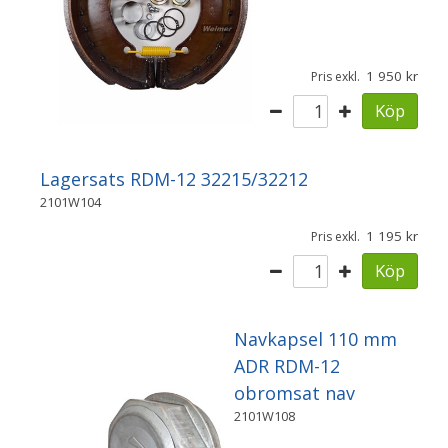
1 950
Pris exkl.
Köp
Lagersats RDM-12 32215/32212
2101W104
1 195
Pris exkl.
Köp
Navkapsel 110 mm
ADR RDM-12
obromsat nav
2101W108