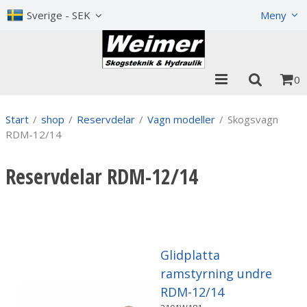
Visa varukorgen
Till kassan
Sverige - SEK
Meny
0
Start
/
shop
/
Reservdelar
/
Vagn modeller
/
Skogsvagn
RDM-12/14
Reservdelar RDM-12/14
Glidplatta
ramstyrning undre
RDM-12/14