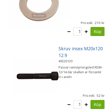
210
Pris exkl.
Köp
Skruv insex M20x120
12.9
49220120
Passar ramstyrningsled RDM-
12/14 där skallen är försänkt
in i axeln
52
Pris exkl.
Köp