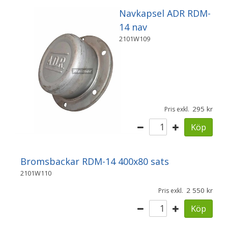
Navkapsel ADR RDM-
14 nav
2101W109
295
Pris exkl.
Köp
Bromsbackar RDM-14 400x80 sats
2101W110
2 550
Pris exkl.
Köp