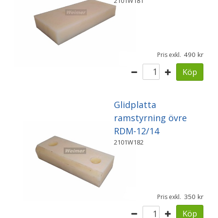
2101W181
490
Pris exkl.
Köp
Glidplatta
ramstyrning övre
RDM-12/14
2101W182
350
Pris exkl.
Köp