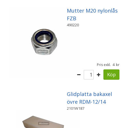
Mutter M20 nylonlås
FZB
490220
4
Pris exkl.
Köp
Glidplatta bakaxel
övre RDM-12/14
2101W187