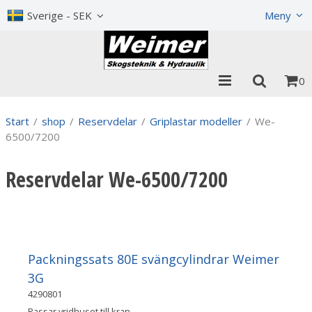
Visa varukorgen
Till kassan
Sverige - SEK
Meny
0
Start
/
shop
/
Reservdelar
/
Griplastar modeller
/
We-
6500/7200
Reservdelar We-6500/7200
Packningssats 80E svängcylindrar Weimer
3G
4290801
Passar vridhuset till kran