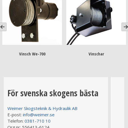
Vinschar
Vinsch radiosatser
Bärg
För svenska skogens bästa
Weimer Skogsteknik & Hydraulik AB
E-post:
info@weimer.se
Telefon:
0381-710 10
Org.nr:
556413-6124