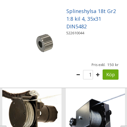
Splineshylsa 18t Gr2
1:8 kil 4, 35x31
DIN5482
522610044
150
Pris exkl.
Köp