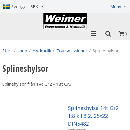
Visa varukorgen
Till kassan
Sverige - SEK
Meny
0
Start
/
shop
/
Hydraulik
/
Transmissioner
/
Splineshylsor
Splineshylsor
Splinehylsor från 14t Gr2 - 18t Gr3
Splineshylsa 14t Gr2
1:8 kil 3,2, 25x22
DIN5482