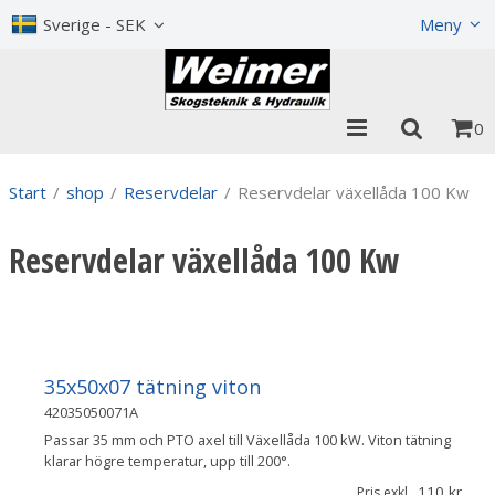
Visa varukorgen
Till kassan
Sverige - SEK
Meny
0
Start
/
shop
/
Reservdelar
/
Reservdelar växellåda 100 Kw
Reservdelar växellåda 100 Kw
35x50x07 tätning viton
42035050071A
Passar 35 mm och PTO axel till Växellåda 100 kW. Viton tätning
klarar högre temperatur, upp till 200°.
110
Pris exkl.