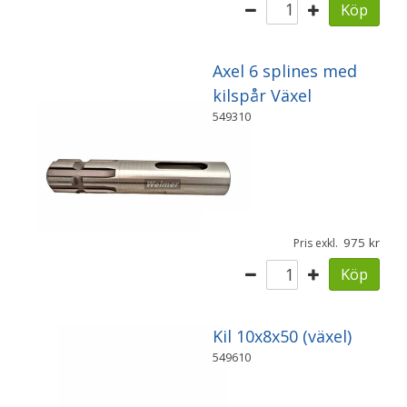
Köp
Axel 6 splines med
kilspår Växel
549310
975
Pris exkl.
Köp
Kil 10x8x50 (växel)
549610