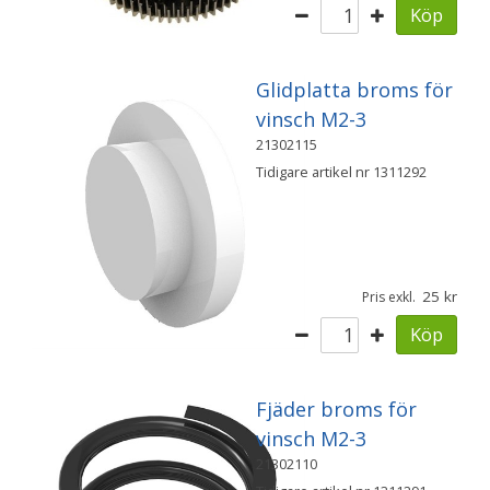
Köp
Glidplatta broms för
vinsch M2-3
21302115
Tidigare artikel nr 1311292
25
Pris exkl.
Köp
Fjäder broms för
vinsch M2-3
21302110