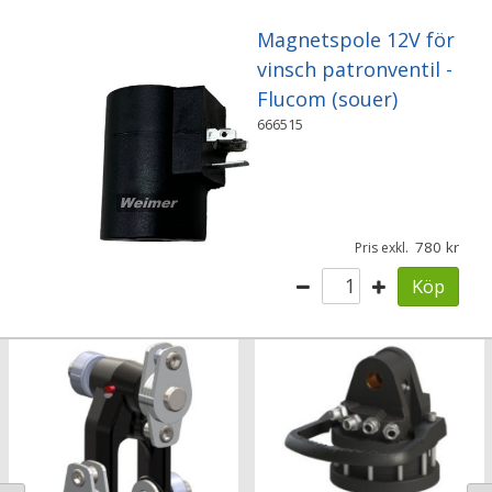
Magnetspole 12V för
vinsch patronventil -
Flucom (souer)
666515
780
Pris exkl.
Köp