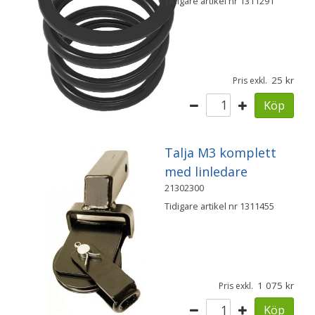
Tidigare artikel nr 1311291
25
Pris exkl.
Köp
Talja M3 komplett
med linledare
21302300
Tidigare artikel nr 1311455
1 075
Pris exkl.
Köp