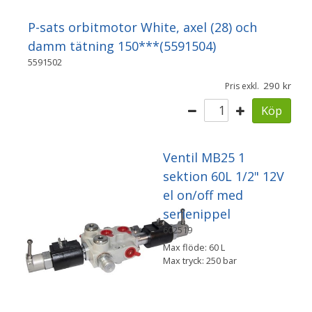
P-sats orbitmotor White, axel (28) och
damm tätning 150***(5591504)
5591502
290
Pris exkl.
Köp
Ventil MB25 1
sektion 60L 1/2" 12V
el on/off med
serienippel
602519
Max flöde: 60 L
Max tryck: 250 bar