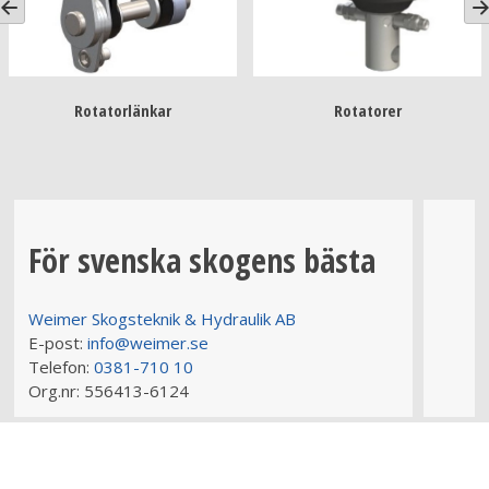
Gripklor
Skördare
För svenska skogens bästa
Weimer Skogsteknik & Hydraulik AB
E-post:
info@weimer.se
Telefon:
0381-710 10
Org.nr:
556413-6124