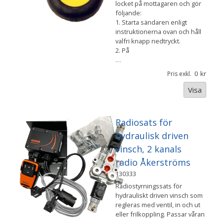
locket på mottagaren och gör
följande:
1. Starta sändaren enligt
instruktionerna ovan och håll
valfri knapp nedtryckt.
2. På
…
0
Pris exkl.
Visa
Radiosats för
hydraulisk driven
vinsch, 2 kanals
radio Åkerströms
130333
Radiostyrningssats för
hydrauliskt driven vinsch som
regleras med ventil, in och ut
eller frilkoppling. Passar våran