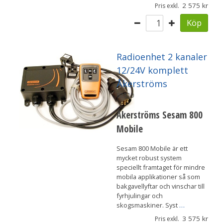
2 575
Pris exkl.
Köp
Radioenhet 2 kanaler
12/24V komplett
Åkerströms
82310
Åkerströms Sesam 800
Mobile
Sesam 800 Mobile är ett
mycket robust system
speciellt framtaget för mindre
mobila applikationer så som
bakgavellyftar och vinschar till
fyrhjulingar och
skogsmaskiner. Syst
…
3 575
Pris exkl.