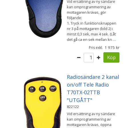
Vid ersättning av ny sändare
kan omprogrammering av
mottagaren krävas, gör
följande:
1. Tryck in funktionsknappen
nr 3 på mottagaren (bild 2) i
minst 0,3 sek, max 4 sek. (Låt
det gå ca en sek mellan kn
…
1 975
Pris exkl.
Köp
Radiosändare 2 kanal
on/off Tele Radio
T70TX-02TTB
"UTGÅTT"
822122
Vid ersättning av ny sändare
kan omprogrammering av
mottagaren krävas, öppna