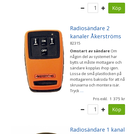
Köp
Radiosändare 2
kanaler Åkerströms
82315
Omstart av sändare
Om
någon del av systemet har
bytts ut måste mottagare och
sändare kopplas ihop igen.
Lossa de små plastlocken på
mottagarens baksida för att nå
skruvarna och montera isär.
Tryck
…
1 375
Pris exkl.
Köp
Radiosändare 1 kanal