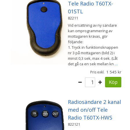
Tele Radio T60TX-
01STL
82211
Vid ersättning av ny sändare
kan omprogrammering av
mottagaren krävas, gör
följande:
1. Tryck in funktionsknappen
nr 3 på mottagaren (bild 2) i
minst 0,3 sek, max 4 sek. (Låt
det gå ca en sek mellan kn
…
1 545
Pris exkl.
Köp
Radiosändare 2 kanal
med on/off Tele
Radio T60TX-HWS
822121