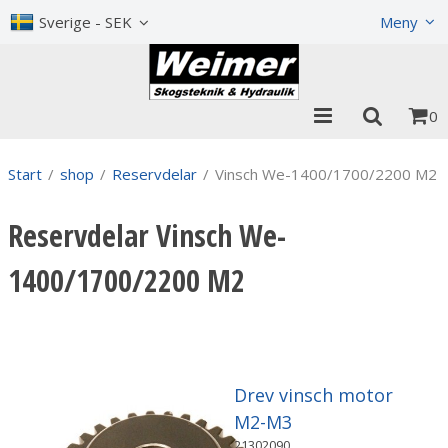
Visa varukorgen
Till kassan
Sverige - SEK
Meny
0
Start
/
shop
/
Reservdelar
/
Vinsch We-1400/1700/2200 M2
Reservdelar Vinsch We-
1400/1700/2200 M2
Drev vinsch motor
M2-M3
21302090