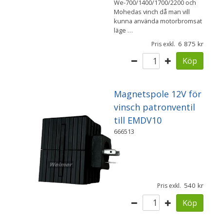
We-700/1400/1700/2200 och
Mohedas vinch då man vill
kunna använda motorbromsat
läge
…
6 875
Pris exkl.
Köp
Magnetspole 12V för
vinsch patronventil
till EMDV10
666513
540
Pris exkl.
Köp