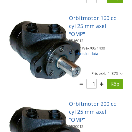
Orbitmotor 160 cc
cyl 25 mm axel
"OMP"
5516012
Passar We-700/1400
Se tekniska data
1 875
Pris exkl.
Köp
Orbitmotor 200 cc
cyl 25 mm axel
"OMP"
5520012