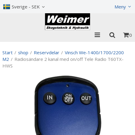
Visa varukorgen
Till kassan
Sverige - SEK
Meny
0
Start
/
shop
/
Reservdelar
/
Vinsch We-1400/1700/2200
M2
/
Radiosändare 2 kanal med on/off Tele Radio T60TX-
HWS