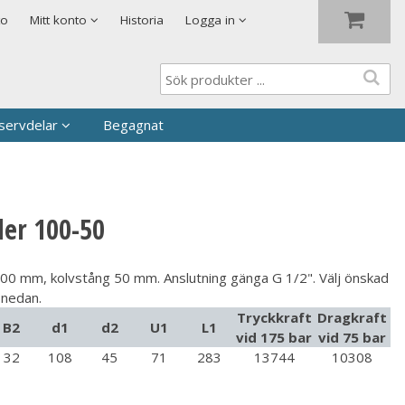
Visa varukorgen
Till kassan
to
Mitt konto
Historia
Logga in
servdelar
Begagnat
der 100-50
100 mm, kolvstång 50 mm. Anslutning gänga G 1/2". Välj önskad
 nedan.
Tryckkraft
Dragkraft
B2
d1
d2
U1
L1
vid 175 bar
vid 75 bar
32
108
45
71
283
13744
10308