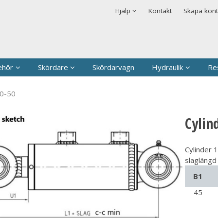
rodukten har lagts i din varukorg
Säkerhet & Cookies
Hjälp
Kontakt
Skapa kon
Logga in
Användarnamn
*
Lösenord
*
ehör
Skördare
Skördarvagn
Hydraulik
Re
Kom ihåg mig
00-50
Glömt ditt lösenord?
Cylin
Skapa nytt konto
Cylinder 
slaglängd
B1
45