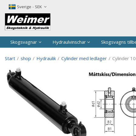
P
Sverige - SEK
Skogsvagnar
Hydraulvinschar
Skogsvagns tillb
Start
/
shop
/
Hydraulik
/
Cylinder med ledlager
/
Cylinder 1