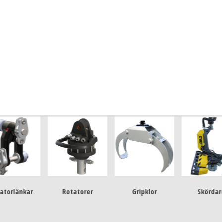
Rotatorer
Gripklor
Skördare
Hydrauls