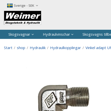
P
Sverige - SEK
Skogsvagnar
Hydraulvinschar
Skogsvagns tillb
Start
/
shop
/
Hydraulik
/
Hydraulkopplingar
/
Vinkel adapt U