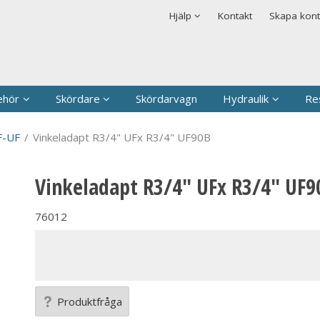
rodukten har lagts i din varukorg
Säkerhet & Cookies
Hjälp
Kontakt
Skapa kon
Logga in
Användarnamn
*
Lösenord
*
ehör
Skördare
Skördarvagn
Hydraulik
Re
Kom ihåg mig
F-UF
/
Vinkeladapt R3/4" UFx R3/4" UF90B
Glömt ditt lösenord?
Vinkeladapt R3/4" UFx R3/4" UF9
Skapa nytt konto
76012
Produktfråga