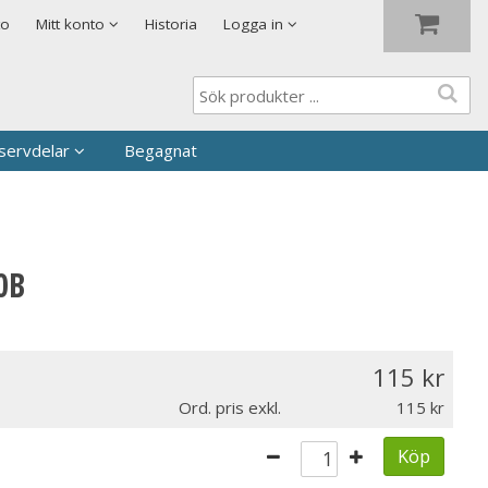
Visa varukorgen
Till kassan
to
Mitt konto
Historia
Logga in
servdelar
Begagnat
0B
115
Ord. pris exkl.
115
Köp