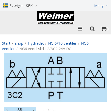
Visa varukorgen
Till kassan
Sverige - SEK
Meny
0
Start
/
shop
/
Hydraulik
/
NG 6/10 ventiler
/
NG6
ventiler
/
NG6 ventil slid 12/3C2 24V DC