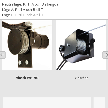
Neutralläge: P, T, A och B stängda
Läge A: P till A och B till T
Läge B: P till B och A till T
Vinsch We-700
Vinschar