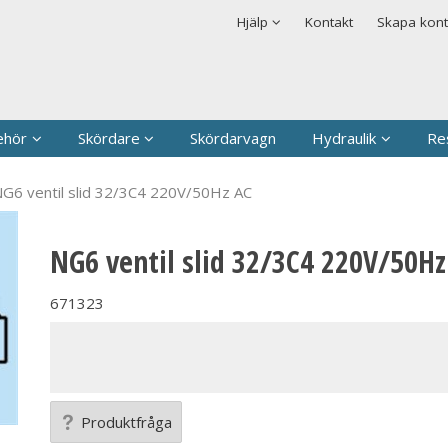
rodukten har lagts i din varukorg
Säkerhet & Cookies
Hjälp
Kontakt
Skapa kon
Logga in
Användarnamn
*
Lösenord
*
ehör
Skördare
Skördarvagn
Hydraulik
Re
Kom ihåg mig
G6 ventil slid 32/3C4 220V/50Hz AC
Glömt ditt lösenord?
NG6 ventil slid 32/3C4 220V/50Hz
Skapa nytt konto
671323
Produktfråga