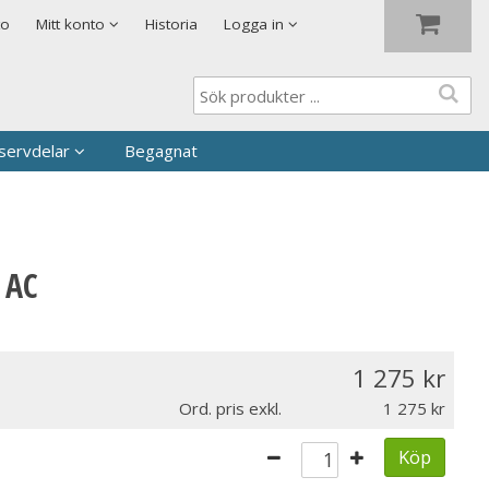
Visa varukorgen
Till kassan
to
Mitt konto
Historia
Logga in
servdelar
Begagnat
 AC
1 275
Ord. pris exkl.
1 275
Köp