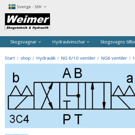
P
Sverige - SEK
Skogsvagnar
Hydraulvinschar
Skogsvagns tillb
Start
/
shop
/
Hydraulik
/
NG 6/10 ventiler
/
NG6 ventiler
/
N