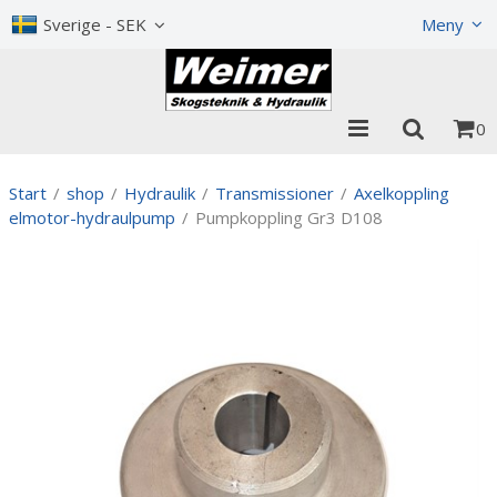
Visa varukorgen
Till kassan
Sverige - SEK
Meny
0
Start
/
shop
/
Hydraulik
/
Transmissioner
/
Axelkoppling
elmotor-hydraulpump
/
Pumpkoppling Gr3 D108