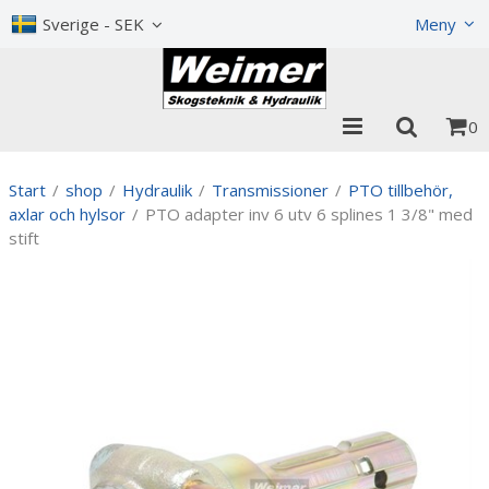
Visa varukorgen
Till kassan
Sverige - SEK
Meny
0
Start
/
shop
/
Hydraulik
/
Transmissioner
/
PTO tillbehör,
axlar och hylsor
/
PTO adapter inv 6 utv 6 splines 1 3/8" med
stift