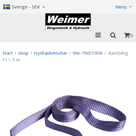
Visa varukorgen
Till kassan
Sverige - SEK
Meny
0
Start
/
shop
/
Hydraulvinschar
/
We-700/1000
/
Bandsling
1t 1,5 m