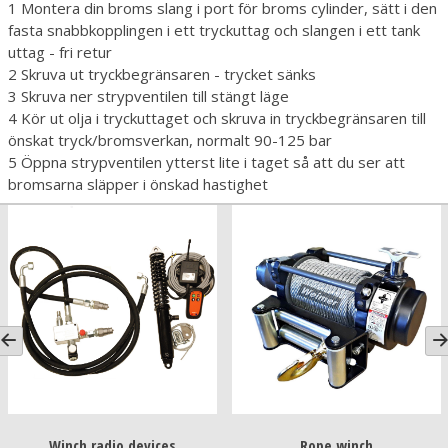
1 Montera din broms slang i port för broms cylinder, sätt i den
fasta snabbkopplingen i ett tryckuttag och slangen i ett tank
uttag - fri retur
2 Skruva ut tryckbegränsaren - trycket sänks
3 Skruva ner strypventilen till stängt läge
4 Kör ut olja i tryckuttaget och skruva in tryckbegränsaren till
önskat tryck/bromsverkan, normalt 90-125 bar
5 Öppna strypventilen ytterst lite i taget så att du ser att
bromsarna släpper i önskad hastighet
Winch radio devices
Rope winch