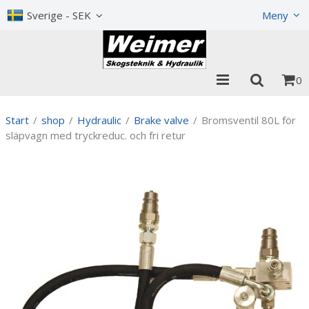
Show shopping cart
Checkout
Sverige - SEK
Meny
0
Start
/
shop
/
Hydraulic
/
Brake valve
/
Bromsventil 80L för
släpvagn med tryckreduc. och fri retur