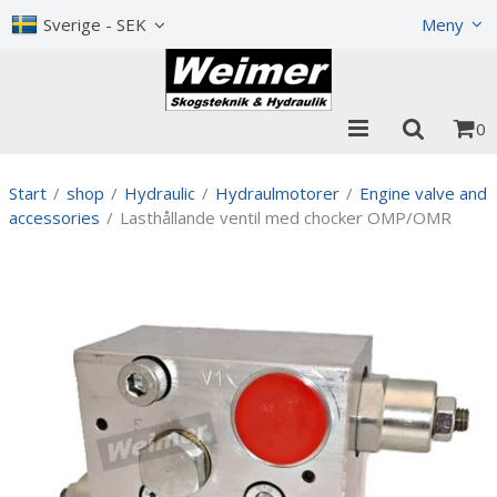
Show shopping cart
Checkout
Sverige - SEK
Meny
0
Start
/
shop
/
Hydraulic
/
Hydraulmotorer
/
Engine valve and
accessories
/
Lasthållande ventil med chocker OMP/OMR