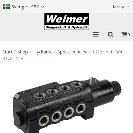
Show shopping cart
Checkout
Sverige - SEK
Meny
0
Start
/
shop
/
Hydraulic
/
Specialventiler
/
12/2 ventil 90L
R1/2" 12V