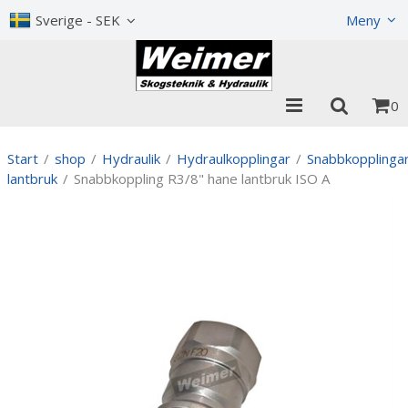
Visa varukorgen
Till kassan
Sverige - SEK
Meny
0
Start
/
shop
/
Hydraulik
/
Hydraulkopplingar
/
Snabbkopplinga
lantbruk
/
Snabbkoppling R3/8" hane lantbruk ISO A