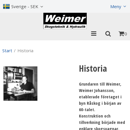
Show shopping cart
Checkout
Sverige - SEK
Meny
0
Start
/
Historia
Historia
Grundaren till Weimer,
Weimer Johansson,
etablerade företaget i
byn Råskog i början av
60-talet.
Konstruktion och
tillverkning började med
enklare skogsvagnar.