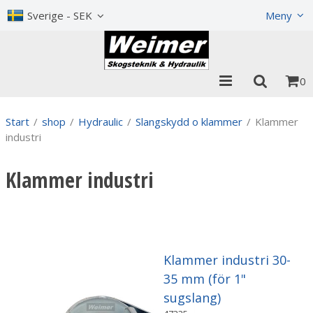
Show shopping cart
Checkout
Sverige - SEK
Meny
0
Start
/
shop
/
Hydraulic
/
Slangskydd o klammer
/
Klammer
industri
Klammer industri
Klammer industri 30-
35 mm (för 1"
sugslang)