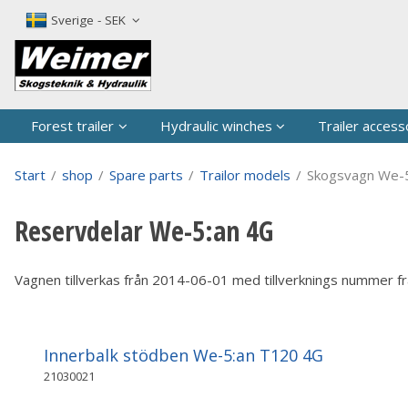
The produc
Sverige - SEK
Forest trailer
Hydraulic winches
Trailer access
Start
/
shop
/
Spare parts
/
Trailor models
/
Skogsvagn We-
Reservdelar We-5:an 4G
Vagnen tillverkas från 2014-06-01 med tillverknings nummer f
Innerbalk stödben We-5:an T120 4G
21030021