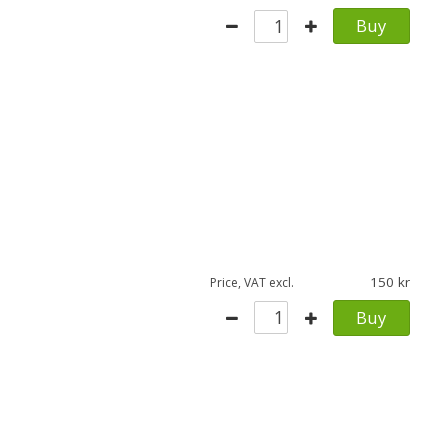
Buy
150
Price, VAT excl.
Buy