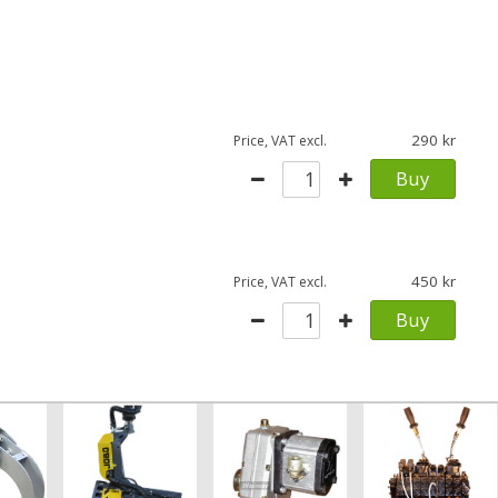
290
Price, VAT excl.
Buy
450
Price, VAT excl.
Buy