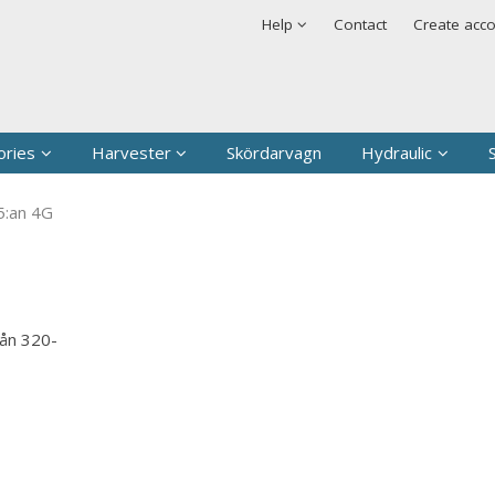
t has been added to your shopping cart
Security & cookies
Help
Contact
Create acc
Sign in
Username
*
Password
*
ories
Harvester
Skördarvagn
Hydraulic
Remember me
5:an 4G
Forgot your passwor
Create new account
rån 320-