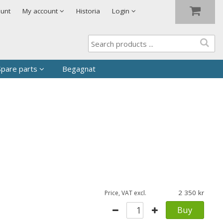
Show shopping cart
Checkout
ount
My account
Historia
Login
Spare parts
Begagnat
d?
2 350
Price, VAT excl.
Buy