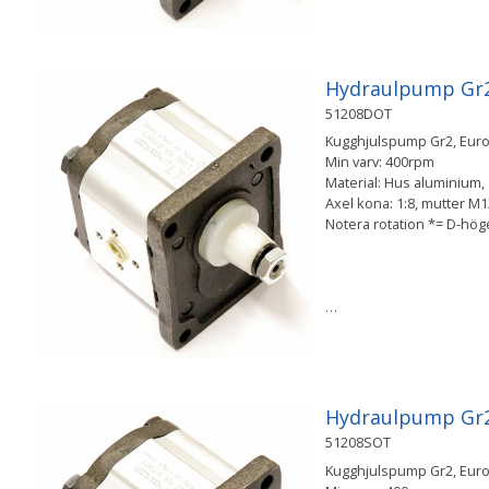
Hydraulpump Gr2 
51208DOT
Kugghjulspump Gr2, Europ
Min varv: 400rpm
Material: Hus aluminium, g
Axel kona: 1:8, mutter 
Notera rotation *= D-hö
…
Hydraulpump Gr2 
51208SOT
Kugghjulspump Gr2, Europ