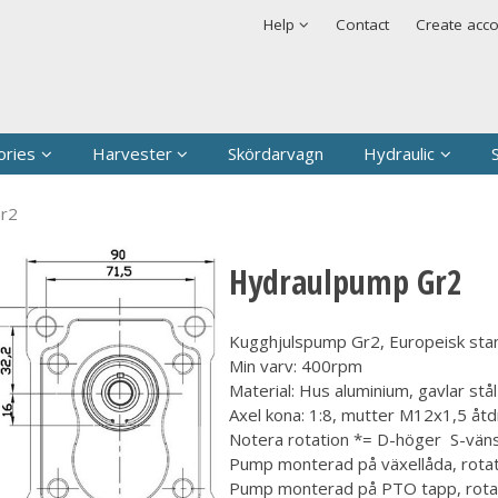
t has been added to your shopping cart
Security & cookies
Help
Contact
Create acc
Sign in
Username
*
Password
*
ories
Harvester
Skördarvagn
Hydraulic
Remember me
Gr2
Forgot your passwor
Hydraulpump Gr2
Create new account
Kugghjulspump Gr2, Europeisk stand
Min varv: 400rpm
Material: Hus aluminium, gavlar stål
Axel kona: 1:8, mutter M12x1,5 
Notera rotation *= D-höger S-vän
Pump monterad på växellåda, rota
Pump monterad på PTO tapp, rotat