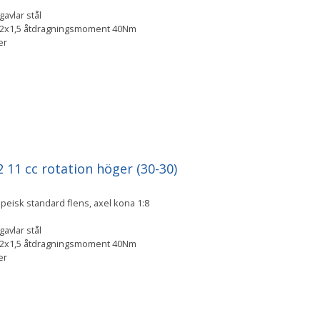
avlar stål
M12x1,5 åtdragningsmoment 40Nm
ger
11 cc rotation höger (30-30)
eisk standard flens, axel kona 1:8
avlar stål
M12x1,5 åtdragningsmoment 40Nm
ger