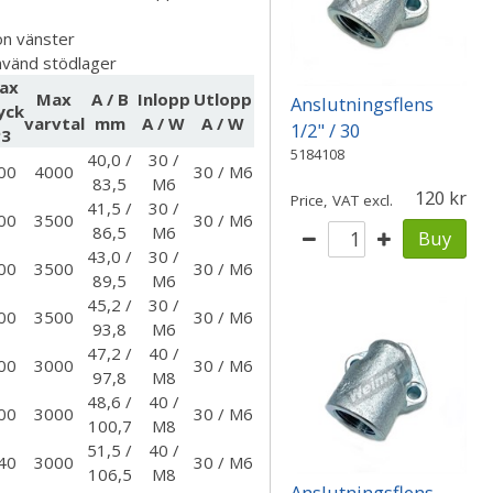
on vänster
nvänd stödlager
ax
Max
A / B
Inlopp
Utlopp
Anslutningsflens
yck
varvtal
mm
A / W
A / W
1/2" / 30
P3
5184108
40,0 /
30 /
00
4000
30 / M6
83,5
M6
120
Price, VAT excl.
41,5 /
30 /
00
3500
30 / M6
86,5
M6
Buy
43,0 /
30 /
00
3500
30 / M6
89,5
M6
45,2 /
30 /
00
3500
30 / M6
93,8
M6
47,2 /
40 /
00
3000
30 / M6
97,8
M8
48,6 /
40 /
00
3000
30 / M6
100,7
M8
51,5 /
40 /
40
3000
30 / M6
106,5
M8
Anslutningsflens