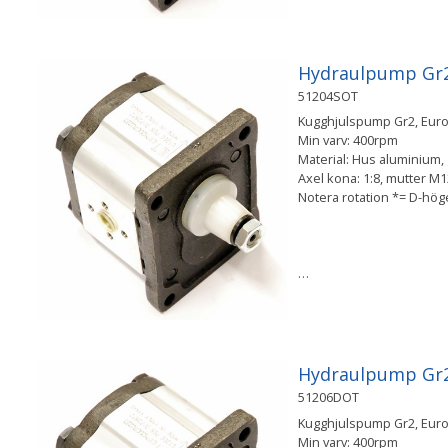
Hydraulpump Gr2 
51204SOT
Kugghjulspump Gr2, Europ
Min varv: 400rpm
Material: Hus aluminium, g
Axel kona: 1:8, mutter 
Notera rotation *= D-hö
…
Hydraulpump Gr2 
51206DOT
Kugghjulspump Gr2, Europ
Min varv: 400rpm