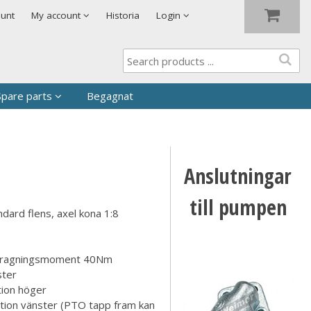
Show shopping cart
Checkout
ount
My account
Historia
Login
Spare parts
Begagnat
d?
Anslutningar
till pumpen
ard flens, axel kona 1:8
åtdragningsmoment 40Nm
ster
tion höger
ion vänster (PTO tapp fram kan