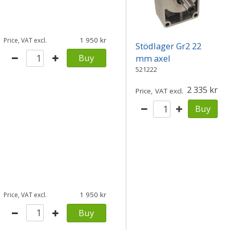
1 950
Price, VAT excl.
Stödlager Gr2 22
Buy
mm axel
521222
2 335
Price, VAT excl.
Buy
1 950
Price, VAT excl.
Buy