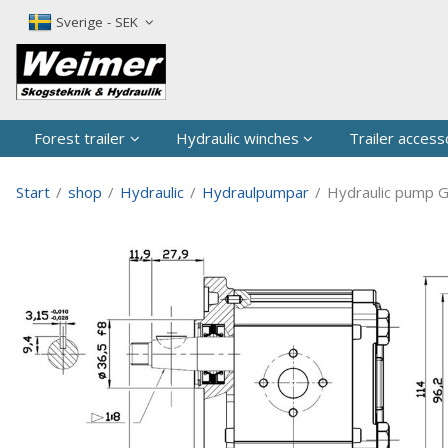
The produc
Sverige - SEK
Forest trailer
Hydraulic winches
Trailer access
Start
/
shop
/
Hydraulic
/
Hydraulpumpar
/
Hydraulic pump 