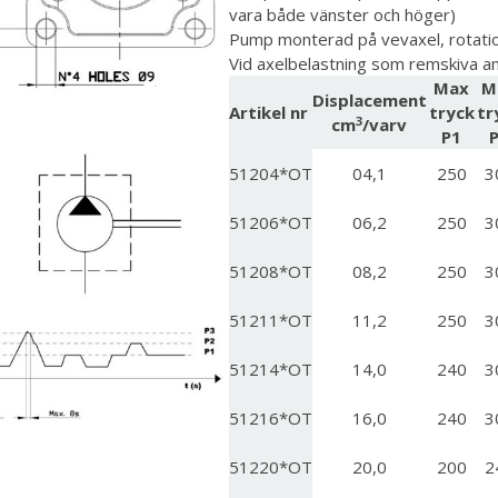
vara både vänster och höger)
Pump monterad på vevaxel, rotati
Vid axelbelastning som remskiva a
Max
M
Displacement
Artikel nr
tryck
tr
3
cm
/varv
P1
51204*OT
04,1
250
3
51206*OT
06,2
250
3
51208*OT
08,2
250
3
51211*OT
11,2
250
3
51214*OT
14,0
240
3
51216*OT
16,0
240
3
51220*OT
20,0
200
2