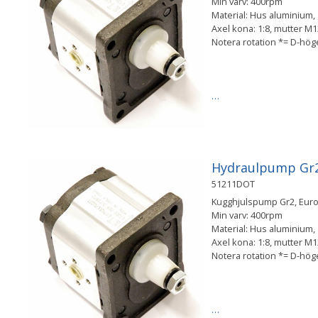
Min varv: 400rpm
Material: Hus aluminium, g
Axel kona: 1:8, mutter 
Notera rotation *= D-hö
…
Hydraulpump Gr2 
51211DOT
Kugghjulspump Gr2, Europ
Min varv: 400rpm
Material: Hus aluminium, g
Axel kona: 1:8, mutter 
Notera rotation *= D-hö
…