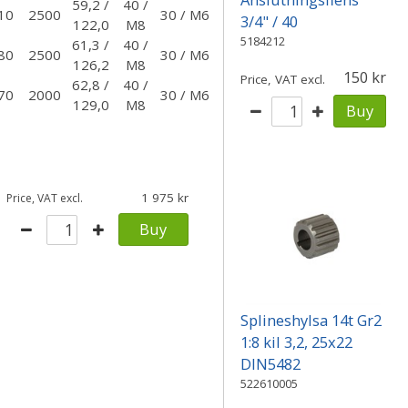
59,2 /
40 /
10
2500
30 / M6
3/4" / 40
122,0
M8
5184212
61,3 /
40 /
80
2500
30 / M6
126,2
M8
150
Price, VAT excl.
62,8 /
40 /
70
2000
30 / M6
129,0
M8
Buy
1 975
Price, VAT excl.
Buy
Splineshylsa 14t Gr2
1:8 kil 3,2, 25x22
DIN5482
522610005