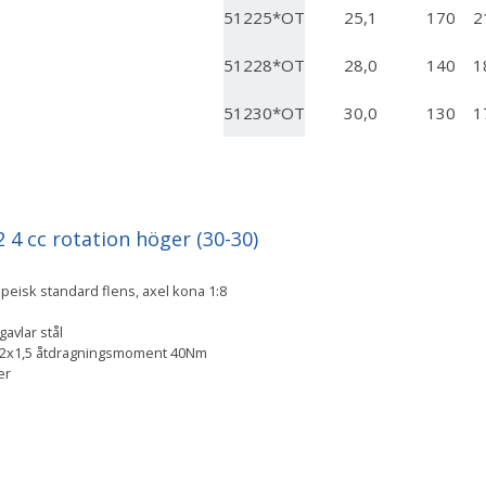
51225*OT
25,1
170
2
51228*OT
28,0
140
1
51230*OT
30,0
130
1
4 cc rotation höger (30-30)
eisk standard flens, axel kona 1:8
avlar stål
M12x1,5 åtdragningsmoment 40Nm
ger