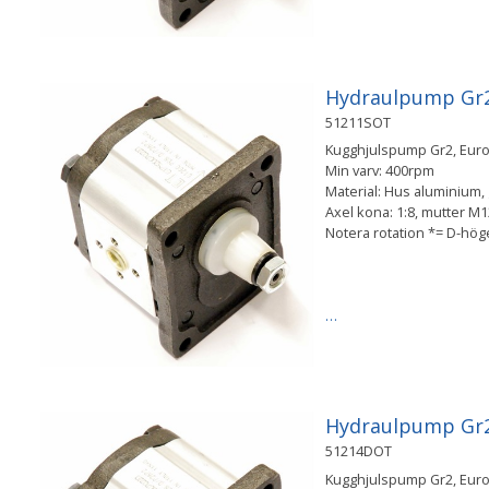
Hydraulpump Gr2 
51211SOT
Kugghjulspump Gr2, Europ
Min varv: 400rpm
Material: Hus aluminium, g
Axel kona: 1:8, mutter 
Notera rotation *= D-hö
…
Hydraulpump Gr2 
51214DOT
Kugghjulspump Gr2, Europ