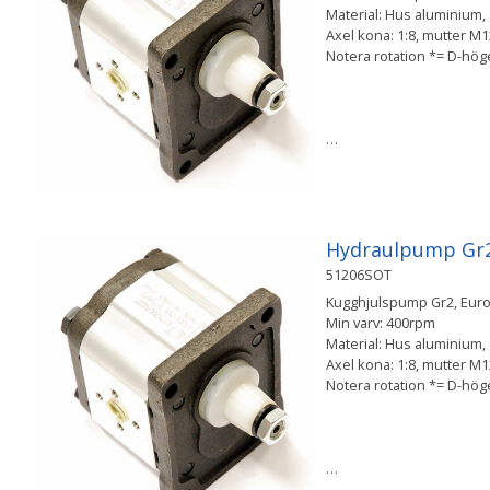
Material: Hus aluminium, g
Axel kona: 1:8, mutter 
Notera rotation *= D-hö
…
Hydraulpump Gr2 
51206SOT
Kugghjulspump Gr2, Europ
Min varv: 400rpm
Material: Hus aluminium, g
Axel kona: 1:8, mutter 
Notera rotation *= D-hö
…