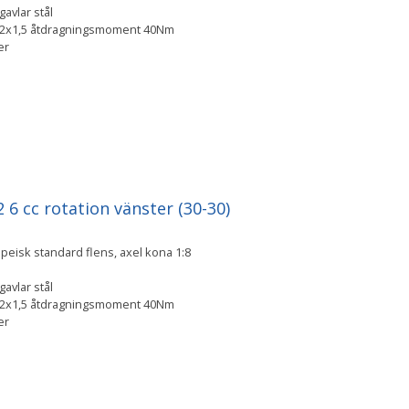
avlar stål
M12x1,5 åtdragningsmoment 40Nm
ger
6 cc rotation vänster (30-30)
eisk standard flens, axel kona 1:8
avlar stål
M12x1,5 åtdragningsmoment 40Nm
ger