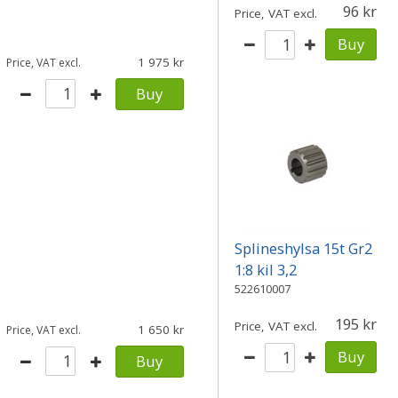
96
Price, VAT excl.
Buy
1 975
Price, VAT excl.
Buy
Splineshylsa 15t Gr2
1:8 kil 3,2
522610007
195
Price, VAT excl.
1 650
Price, VAT excl.
Buy
Buy