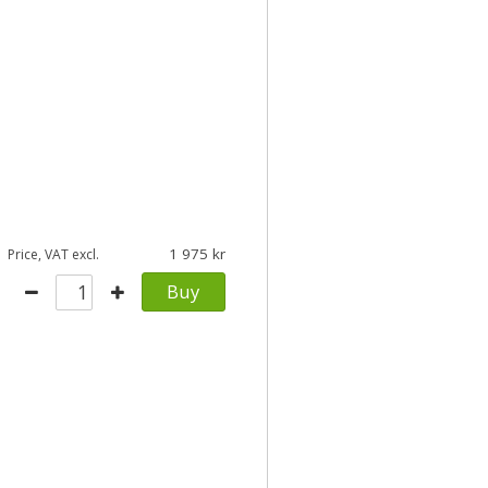
1 975
Price, VAT excl.
Buy