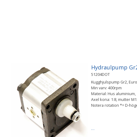
Hydraulpump Gr2 
51204DOT
Kugghjulspump Gr2, Europ
Min varv: 400rpm
Material: Hus aluminium, g
Axel kona: 1:8, mutter 
Notera rotation *= D-hö
…